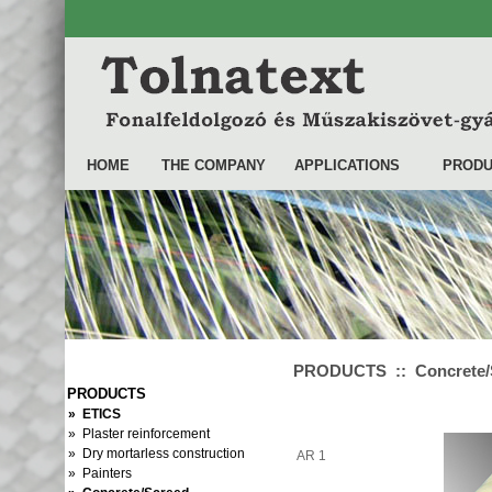
HOME
THE COMPANY
APPLICATIONS
PRODU
PRODUCTS :: Concrete/Sc
PRODUCTS
» ETICS
» Plaster reinforcement
» Dry mortarless construction
AR 1
» Painters