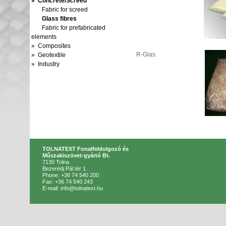
» Concrete/Screed
Fabric for screed
Glass fibres
Fabric for prefabricated
elements
» Composites
R-Glas
» Geotextile
» Industry
TOLNATEXT Fonalfeldolgozó és
Műszakiszövet-gyártó Bt.
7130 Tolna
Bezerédj Pál tér 1.
Phone: +36 74 540 200
Fax: +36 74 540 243
E-mail: info@tolnatext.hu