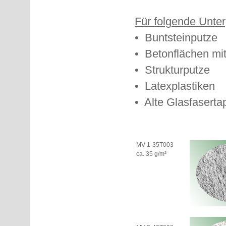
Für folgende Unte
• Buntsteinputze
• Betonflächen mi
• Strukturputze
• Latexplastiken
• Alte Glasfaserta
MV 1-35T003
ca. 35 g/m²