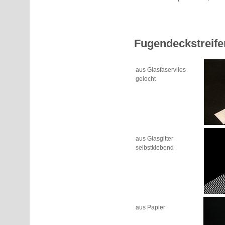
Fugendeckstreife
aus Glasfaservlies
gelocht
aus Glasgitter
selbstklebend
aus Papier