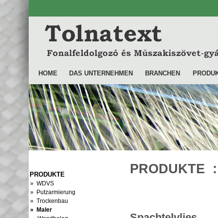
HOME
DAS UNTERNEHMEN
BRANCHEN
PRODU
PRODUKTE ::
PRODUKTE
» WDVS
» Putzarmierung
» Trockenbau
» Maler
Spachtelvlies