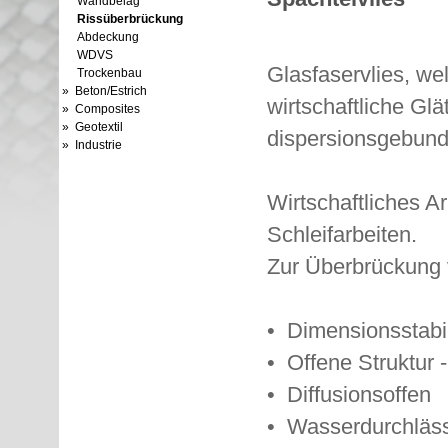
Wandbelag
Rissüberbrückung
Abdeckung
WDVS
Glasfaservlies, wel
Trockenbau
» Beton/Estrich
wirtschaftliche Gl
» Composites
» Geotextil
dispersionsgebund
» Industrie
Wirtschaftliches A
Schleifarbeiten.
Zur Überbrückung v
• Dimensionsstabi
• Offene Struktur 
• Diffusionsoffen
• Wasserdurchläs