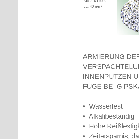
MV 3-40T002
ca. 40 g/m²
ARMIERUNG DER
VERSPACHTELUN
INNENPUTZEN U
FUGE BEI GIPS
• Wasserfest
• Alkalibeständig
• Hohe Reißfestigk
• Zeitersparnis, da