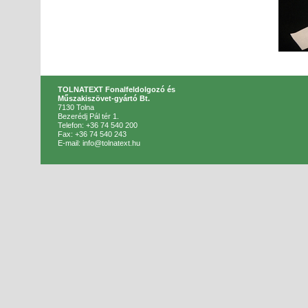
TOLNATEXT Fonalfeldolgozó és
Műszakiszövet-gyártó Bt.
7130 Tolna
Bezerédj Pál tér 1.
Telefon: +36 74 540 200
Fax: +36 74 540 243
E-mail: info@tolnatext.hu