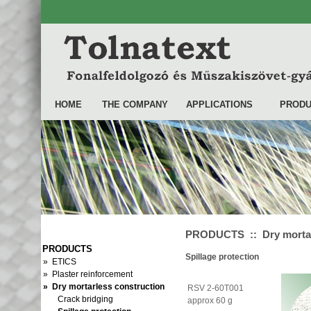
HOME
THE COMPANY
APPLICATIONS
PRODU
PRODUCTS :: Dry mortarl
PRODUCTS
Spillage protection
» ETICS
» Plaster reinforcement
» Dry mortarless construction
RSV 2-60T001
Crack bridging
approx 60 g