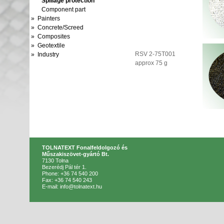
Spillage protection
Component part
» Painters
» Concrete/Screed
» Composites
» Geotextile
RSV 2-75T001
» Industry
approx 75 g
TOLNATEXT Fonalfeldolgozó és
Műszakiszövet-gyártó Bt.
7130 Tolna
Bezerédj Pál tér 1.
Phone: +36 74 540 200
Fax: +36 74 540 243
E-mail: info@tolnatext.hu