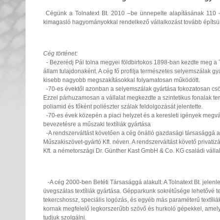
Cégünk a Tolnatext Bt. 2010 –be ünnepelte alapításának 110 –
kimagasló hagyományokkal rendelkező vállalkozást tovább építs
Cég történet:
- Bezerédj Pál tolna megyei földbirtokos 1898-ban kezdte meg a 
állam tulajdonaként. A cég fő profilja természetes selyemszálak gy
kisebb nagyobb megszakításokkal folyamatosan működött.
-70-es évektől azonban a selyemszálak gyártása fokozatosan csö
Ezzel párhuzamosan a vállalat megkezdte a szintetikus fonalak ter
poliamid és főként poliészter szálak feldolgozását jelentette.
-70-es évek közepén a piaci helyzet és a keresleti igények megv
bevezetésre a műszaki textíliák gyártása
-A rendszerváltást követően a cég önálló gazdasági társasággá al
Műszakiszövet-gyártó Kft. néven. A rendszerváltást követő privati
Kft. a németországi Dr. Günther Kast GmbH & Co. KG családi válla
-A cég 2000-ben Betéti Társasággá alakult. A Tolnatext Bt. jelenleg
üvegszálas textíliák gyártása. Gépparkunk sokrétűsége lehetővé tes
tekercshossz, speciális logózás, és egyéb más paraméterű textíliá
kornak megfelelő legkorszerűbb szövő és hurkoló gépekkel, amelye
tudjuk szolgálni.