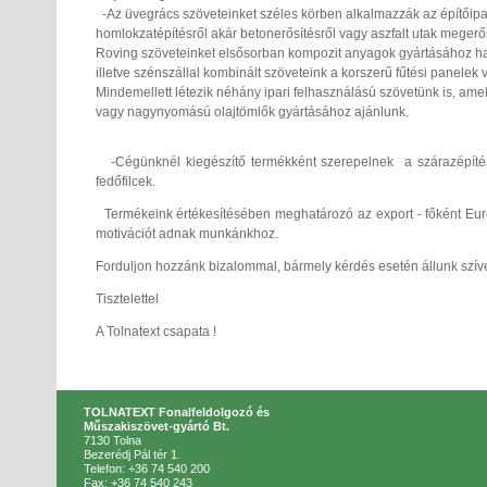
-Az üvegrács szöveteinket széles körben alkalmazzák az építőipa
homlokzatépítésről akár betonerősítésről vagy aszfalt utak megerő
Roving szöveteinket elsősorban kompozit anyagok gyártásához hasz
illetve szénszállal kombinált szöveteink a korszerű fűtési panelek 
Mindemellett létezik néhány ipari felhasználású szövetünk is, ame
vagy nagynyomású olajtömlők gyártásához ajánlunk.
-Cégünknél kiegészítő termékként szerepelnek a szárazépítésbe
fedőfilcek.
Termékeink értékesítésében meghatározó az export - főként Európ
motivációt adnak munkánkhoz.
Forduljon hozzánk bizalommal, bármely kérdés esetén állunk szív
Tisztelettel
A Tolnatext csapata !
TOLNATEXT Fonalfeldolgozó és
Műszakiszövet-gyártó Bt.
7130 Tolna
Bezerédj Pál tér 1.
Telefon: +36 74 540 200
Fax: +36 74 540 243