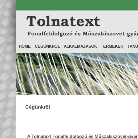
HOME
CÉGÜNKRŐL
ALKALMAZÁSOK
TERMÉKEK
TANÚ
Cégünkről
A Tolnatext Fonalfeldolgozó és Műszakiszövet-gyárt