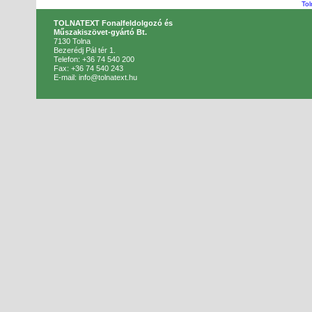
Tol
TOLNATEXT Fonalfeldolgozó és
Műszakiszövet-gyártó Bt.
7130 Tolna
Bezerédj Pál tér 1.
Telefon: +36 74 540 200
Fax: +36 74 540 243
E-mail: info@tolnatext.hu