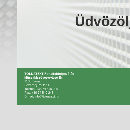
Üdvözöl
TOLNATEXT Fonalfeldolgozó és
Műszakiszövet-gyártó Bt.
7130 Tolna
Bezerédj Pál tér 1.
Telefon: +36 74 540 200
Fax: +36 74 540 243
E-mail: info@tolnatext.hu